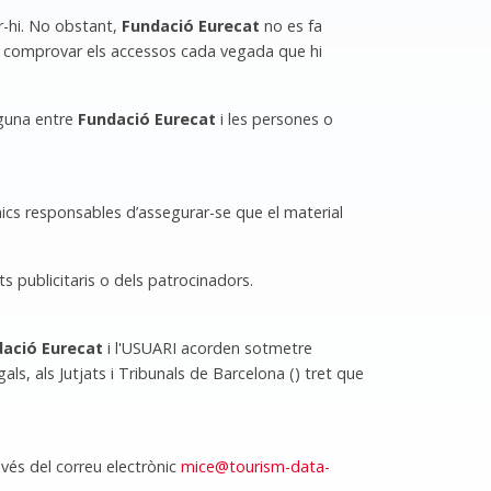
r-hi. No obstant,
Fundació Eurecat
no es fa
 i comprovar els accessos cada vegada que hi
lguna entre
Fundació Eurecat
i les persones o
nics responsables d’assegurar-se que el material
s publicitaris o dels patrocinadors.
ació Eurecat
i l'USUARI acorden sotmetre
ls, als Jutjats i Tribunals de Barcelona () tret que
vés del correu electrònic
mice@tourism-data-