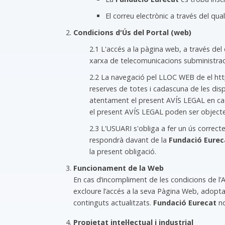
El correu electrònic a través del q
Condicions d'Ús del Portal (web)
2.1 L'accés a la pàgina web, a través del
xarxa de telecomunicacions subministrad
2.2 La navegació pel LLOC WEB de el http
reserves de totes i cadascuna de les dis
atentament el present AVÍS LEGAL en cada
el present AVÍS LEGAL poden ser objecte
2.3 L'USUARI s'obliga a fer un ús correcte
respondrà davant de la
Fundació Eurec
la present obligació.
Funcionament de la Web
En cas d’incompliment de les condicions de l’A
excloure l’accés a la seva Pàgina Web, adopta
continguts actualitzats.
Fundació Eurecat
no
Propietat intel·lectual i industrial