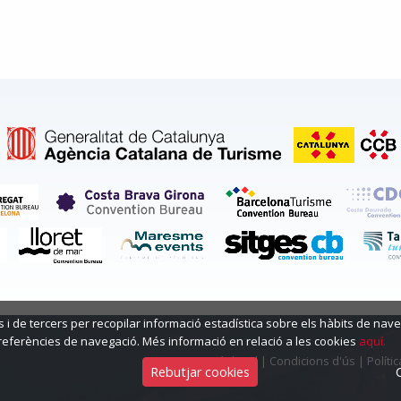
 i de tercers per recopilar informació estadística sobre els hàbits de naveg
 preferències de navegació. Més informació en relació a les cookies
aquí.
Avís legal
|
Condicions d'ús
|
Políti
Rebutjar cookies