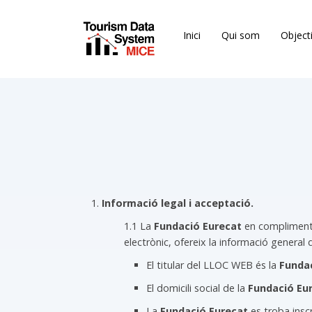
Inici
Qui som
Object
Informació legal i acceptació.
1.1 La
Fundació Eurecat
en compliment d
electrònic, ofereix la informació genera
El titular del LLOC WEB és la
Funda
El domicili social de la
Fundació Eu
La
Fundació Eurecat
es troba insc