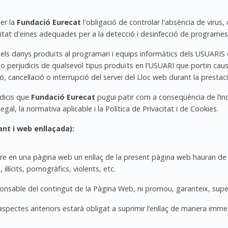
er la
Fundació Eurecat
l'obligació de controlar l'absència de virus,
litat d'eines adequades per a la detecció i desinfecció de programes
ls danys produïts al programari i equips informàtics dels USUARIS o 
 perjudicis de qualsevol tipus produïts en l'USUARI que portin caus
 cancel·lació o interrupció del servei del Lloc web durant la prestac
udicis que
Fundació Eurecat
pugui patir com a conseqüència de l’in
l, la normativa aplicable i la Política de Privacitat i de Cookies.
ant i web enllaçada):
loure en una pàgina web un enllaç de la present pàgina web hauran de
l·lícits, pornogràfics, violents, etc.
onsable del contingut de la Pàgina Web, ni promou, garanteix, supe
aspectes anteriors estarà obligat a suprimir l’enllaç de manera imme