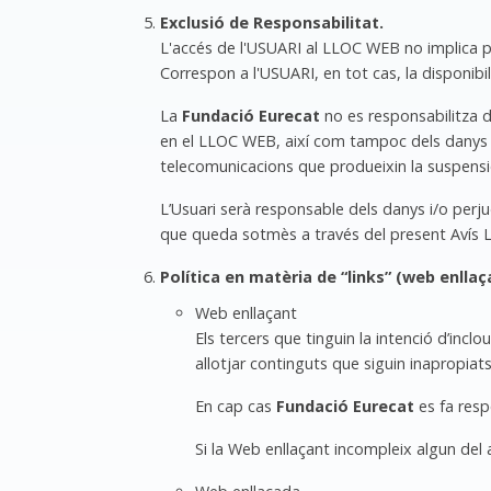
Exclusió de Responsabilitat.
L'accés de l'USUARI al LLOC WEB no implica p
Correspon a l'USUARI, en tot cas, la disponibi
La
Fundació Eurecat
no es responsabilitza de
en el LLOC WEB, així com tampoc dels danys o
telecomunicacions que produeixin la suspensió,
L’Usuari serà responsable dels danys i/o perj
que queda sotmès a través del present Avís Lega
Política en matèria de “links” (web enllaç
Web enllaçant
Els tercers que tinguin la intenció d’inc
allotjar continguts que siguin inapropiats, i
En cap cas
Fundació Eurecat
es fa resp
Si la Web enllaçant incompleix algun del 