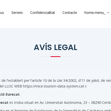
ius
Serveis
Confidencialitat
Contacte
home.menu_
AVÍS LEGAL
e l'establert per l'article 10 de la Llei 34/2002, d'11 de juliol, de s
l del LLOC WEB https://mice.tourism-data-system.cat i:
ció Eurecat
.
recat
es troba situat en Av. Universitat Autònoma, 23 – 08290 Cerda
rita en el Registre de Fundacions de la Generalitat de Catalunya am