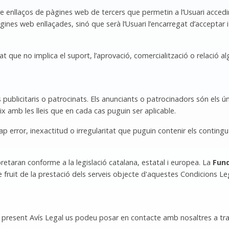
 enllaços de pàgines web de tercers que permetin a l’Usuari accedi
ines web enllaçades, sinó que serà l’Usuari l’encarregat d’acceptar
at que no implica el suport, l’aprovació, comercialització o relació a
publicitaris o patrocinats. Els anunciants o patrocinadors són els ú
x amb les lleis que en cada cas puguin ser aplicable.
 error, inexactitud o irregularitat que puguin contenir els contingut
retaran conforme a la legislació catalana, estatal i europea. La
Fund
fruit de la prestació dels serveis objecte d'aquestes Condicions Lega
l present Avís Legal us podeu posar en contacte amb nosaltres a tra