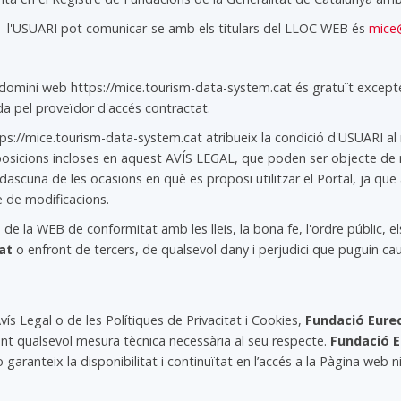
ual l'USUARI pot comunicar-se amb els titulars del LLOC WEB és
mice
 domini web https://mice.tourism-data-system.cat és gratuït excepte 
a pel proveïdor d'accés contractat.
s://mice.tourism-data-system.cat atribueix la condició d'USUARI al m
posicions incloses en aquest AVÍS LEGAL, que poden ser objecte de mo
scuna de les ocasions en què es proposi utilitzar el Portal, ja qu
 de modificacions.
 de la WEB de conformitat amb les lleis, la bona fe, l'ordre públic, e
at
o enfront de tercers, de qualsevol dany i perjudici que puguin c
vís Legal o de les Polítiques de Privacitat i Cookies,
Fundació Eure
nt qualsevol mesura tècnica necessària al seu respecte.
Fundació E
 garanteix la disponibilitat i continuïtat en l’accés a la Pàgina web ni