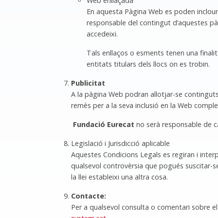
Web enllaçada
En aquesta Pàgina Web es poden incloure
responsable del contingut d’aquestes pàg
accedeixi.
Tals enllaços o esments tenen una finalit
entitats titulars dels llocs on es trobin.
Publicitat
A la pàgina Web podran allotjar-se continguts 
remès per a la seva inclusió en la Web complei
Fundació Eurecat
no serà responsable de cap
Legislació i Jurisdicció aplicable
Aquestes Condicions Legals es regiran i interp
qualsevol controvèrsia que pogués suscitar-se 
la llei estableixi una altra cosa.
Contacte:
Per a qualsevol consulta o comentari sobre e