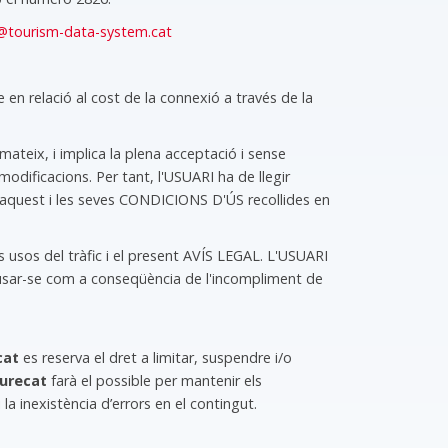
@tourism-data-system.cat
en relació al cost de la connexió a través de la
ateix, i implica la plena acceptació i sense
dificacions. Per tant, l'USUARI ha de llegir
e aquest i les seves CONDICIONS D'ÚS recollides en
ls usos del tràfic i el present AVÍS LEGAL. L'USUARI
ausar-se com a conseqüència de l'incompliment de
cat
es reserva el dret a limitar, suspendre i/o
urecat
farà el possible per mantenir els
 la inexistència d’errors en el contingut.