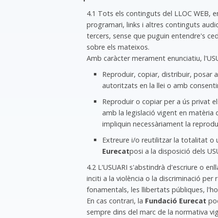
4.1 Tots els continguts del LLOC WEB, en
programari, links i altres continguts audio
tercers, sense que puguin entendre's cedi
sobre els mateixos.
Amb caràcter merament enunciatiu, l'USUA
Reproduir, copiar, distribuir, pos
autoritzats en la llei o amb consent
Reproduir o copiar per a ús priv
amb la legislació vigent en matèria 
impliquin necessàriament la reproduc
Extreure i/o reutilitzar la totali
Eurecat
posi a la disposició dels US
4.2 L'USUARI s'abstindrà d'escriure o enl
inciti a la violència o la discriminació pe
fonamentals, les llibertats públiques, l'ho
En cas contrari, la
Fundació Eurecat
pod
sempre dins del marc de la normativa vig