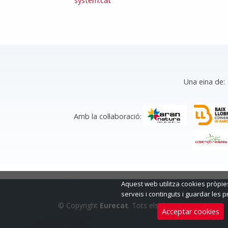
system.cat
Una eina de:
Amb la col·laboració:
Aquest web utilitza cookies pròpies
serveis i continguts i guardar les
© Copyright
Eurecat
. Tots els drets reservats
Acceptar cookies