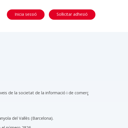
Inicia sessió
Sol·licitar adhesió
erveis de la societat de la informació i de comerç
nyola del Vallès (Barcelona).
b el número 2826.