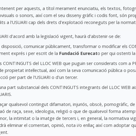
tenent per aquests, a títol merament enunciatiu, els textos, fotogra
visuals o sonors, així com el seu disseny gràfic i codis font, són prop
ts a l'USUARI cap dels drets d'explotació reconeguts per la normativ
RI d'acord amb la legislació vigent, haurà d'abstenir-se de:
ar a disposició, comunicar públicament, transformar o modificar el
iment exprés i per escrit de la
Fundació Eurecat
o per qui ostenti la
at els CONTINGUTS del LLOC WEB que puguin ser considerats com 
de propietat intel·lectual, així com la seva comunicació pública o po
ció per part de l'USUARI o d'un tercer.
tat o una part substancial dels CONTINGUTS integrants del LLOC WEB
UARIS.
laçar qualsevol contingut difamatori, injuriós, obscè, pornogràfic, d
r raó de raça, sexe, ideologia, religió o que de qualsevol forma atempt
nor, la intimitat o la imatge de tercers i, en general, la normativa vi
rà eliminar el comentari, opinió, nota i/o enllaç així com adoptar q
ent.