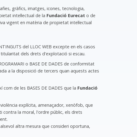
fies, gràfics, imatges, icones, tecnologia,
ietat intel·lectual de la
Fundació Eurecat
o de
a vigent en matèria de propietat intel·lectual
s CONTINGUTS del LLOC WEB excepte en els casos
 titularitat dels drets d'explotació si escau.
a PROGRAMARI o BASE DE DADES de conformitat
sada a la disposició de tercers quan aquests actes
 així com de les BASES DE DADES que la
Fundació
e violència explícita, amenaçador, xenòfob, que
i contra la moral, l'ordre públic, els drets
gent.
ualsevol altra mesura que consideri oportuna,